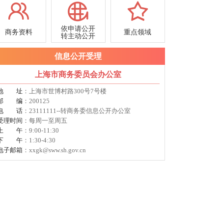
依申请公开
商务资料
重点领域
转主动公开
信息公开受理
上海市商务委员会办公室
地址
：上海市世博村路300号7号楼
邮编
：200125
电话
：23111111--转商务委信息公开办公室
受理时间
：每周一至周五
上午
：9:00-11:30
下午
：1:30-4:30
电子邮箱
：xxgk@sww.sh.gov.cn