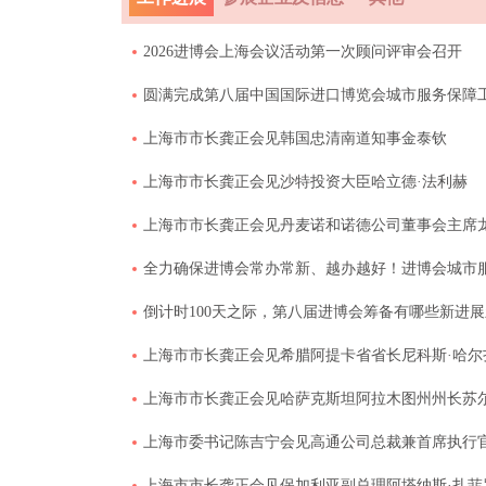
2026进博会上海会议活动第一次顾问评审会召开
圆满完成第八届中国国际进口博览会城市服务保障
上海市市长龚正会见韩国忠清南道知事金泰钦
上海市市长龚正会见沙特投资大臣哈立德·法利赫
上海市市长龚正会见丹麦诺和诺德公司董事会主席
全力确保进博会常办常新、越办越好！进博会城市
倒计时100天之际，第八届进博会筹备有哪些新进
上海市市长龚正会见希腊阿提卡省省长尼科斯·哈尔
上海市市长龚正会见哈萨克斯坦阿拉木图州州长苏
上海市委书记陈吉宁会见高通公司总裁兼首席执行
上海市市长龚正会见保加利亚副总理阿塔纳斯·扎菲