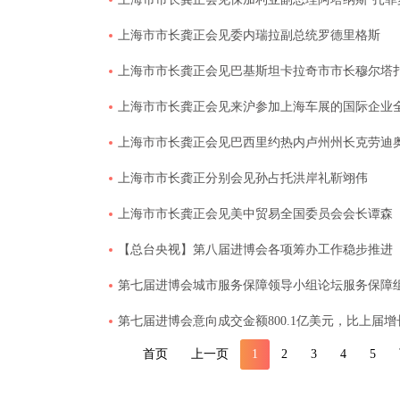
上海市市长龚正会见委内瑞拉副总统罗德里格斯
上海市市长龚正会见巴基斯坦卡拉奇市市长穆尔塔扎
上海市市长龚正会见来沪参加上海车展的国际企业
上海市市长龚正会见巴西里约热内卢州州长克劳迪奥
上海市市长龚正分别会见孙占托洪岸礼靳翊伟
上海市市长龚正会见美中贸易全国委员会会长谭森
【总台央视】第八届进博会各项筹办工作稳步推进
​第七届进博会城市服务保障领导小组论坛服务保障
第七届进博会意向成交金额800.1亿美元，比上届增长
首页
上一页
1
2
3
4
5