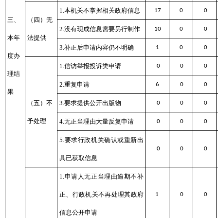
1.本机关不掌握相关政府信息
17
0
0
三、
（四）无
2.没有现成信息需要另行制作
10
0
0
本年
法提供
3.补正后申请内容仍不明确
1
0
0
度办
1.信访举报投诉类申请
0
0
0
理结
2.重复申请
6
0
0
果
（五）不
3.要求提供公开出版物
0
0
0
予处理
4.无正当理由大量反复申请
0
0
0
5.要求行政机关确认或重新出
0
0
0
具已获取信息
1.申请人无正当理由逾期不补
正、行政机关不再处理其政府
1
0
0
信息公开申请