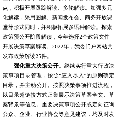
点，
积极开展跟踪解读、多轮解读。
加强多元
化解读
，
采用
图解、新闻发布会、
商务开放课
堂等
形式
同时，
并积极拓展
多语种解读。
探索
政策预公开阶段解读，
今年
选择
2
个政策文件
开展决策草案解读。
202
2
年，我委门户网站共
发布政策解读
25
件。
强化重大决策公开。
继续实行重大行政决
策事项目录管理，按照
“应入尽入”的原则确定
目录
，并主动
公开。按照决策事项推进流程，
以目录超链接方式归集展示决策草案全文、
草
案背景等信息
。
重要决策事项公开或定向征询
公众、企业、行业协会等意见建议，均及时发