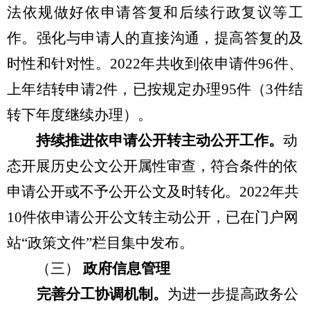
法依规做好依申请答复和后续行政复议等工
作。强化与申请人的直接沟通，提高答复的及
时性和针对性。
2022年共收到依申请件96件、
上年结转申请2件，已按规定办理95件（3件结
转下年度继续办理）。
持续推进
依申请公开转主动公开
工作
。
动
态开展
历史公文公开属性审查，符合条件的
依
申请公开或不予公开公文及时
转化。
202
2
年共
1
0
件依申请
公开公文
转主动公开，已在门户网
站
“政策文件”栏目集中
发布。
（三）
政府信息管理
完善
分工协调机制
。
为
进一步
提高政务公