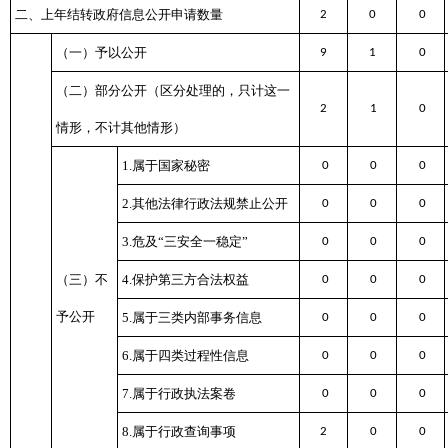
二、上年结转政府信息公开申请数量
2
0
0
（一）予以公开
9
1
0
（二）部分公开
（区分处理的，只计这一
2
1
0
情形，不计其他情形）
1.属于国家秘密
0
0
0
2.其他法律行政法规禁止公开
0
0
0
3.危及“三安全一稳定”
0
0
0
（三）不
4.保护第三方合法权益
0
0
0
予公开
5.属于三类内部事务信息
0
0
0
6.属于四类过程性信息
0
0
0
7.属于行政执法案卷
0
0
0
8.属于行政查询事项
2
0
0