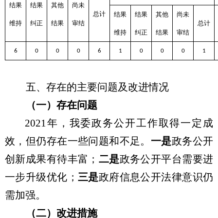
结果
结果
其他
尚未
总计
结果
结果
其他
尚未
维持
纠正
结果
审结
总计
维持
纠正
结果
审结
6
0
0
0
6
1
0
0
0
1
五、存在的主要问题及改进情况
（一）存在问题
202
1年，我委政务公开工作取得一定成
效，但仍存在一些问题和不足。
一是
政务公开
创新成果有待丰富；
二是
政务公开平台需要进
一步升级优化；
三是
政府信息公开法律意识仍
需加强。
（二）改进措施