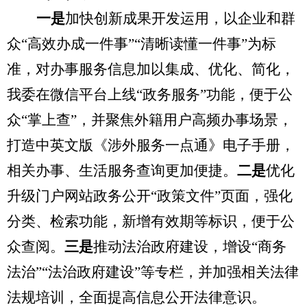
一是
加快
创新成果
开发
运用
，
以
企业和群
众
“高效办成一件事”“清晰读懂一件事”为标
准，对办事服务信息加以集成、优化、简化
，
我委在微信平台上线
“政务服务”功能，便于公
众
“掌上查”
，并
聚焦外籍用户高频办事场景，
打造中英文版《涉外服务一点通》电子手册，
相
关办事、生活服务
查询
更加便捷
。
二是
优化
升级
门户网站政务公开
“政策文件”
页面，
强化
分类、检索功能
，
新增有效期等标识，
便于公
众查阅。
三是
推动
法治政府建设，增设
“商务
法治”
“
法治政府建设
”
等专栏，并加强相关法律
法规培训，全面提高信息公开法律意识。