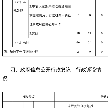
（六）其
2.申请人逾期未按收费通知要
他处理
求缴纳费用、行政机关不再处
0
0
0
理其政府信息公开申请
3.其他
18
22
0
（七）总计
66
24
0
四、结转下年度继续办理
2
0
0
四、政府信息公开行政复议、行政诉讼情
况
行政复议
行政
未经复议直接起诉