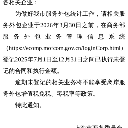
各
相关企业
：
为做好我市服务外包统计工作
，
请相关服
务外包
企业
于
2
026年3
月
30
日之前，在商务部
服务外包业务管理信息系统
（
）
h
ttps://ecomp.mofcom.gov.cn/loginCorp.html
登记
2025年7月1日至12月31日之间已执行未登
记的合同和执行金额
。
逾期未登记的相关业务将不能
享受离岸服
务外包增值税免税
、
零税率等政策
。
特此通知。