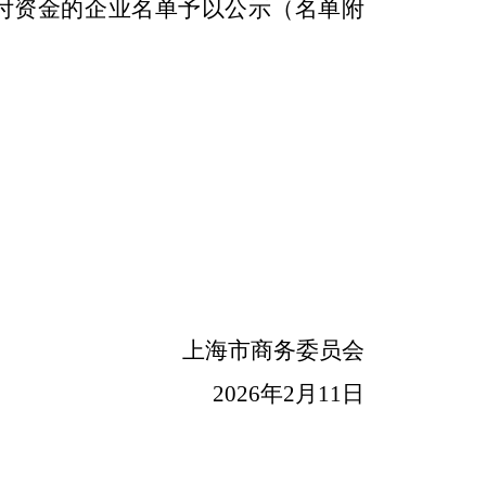
付资金的企业名单予以公示（名单附
上海市商务委员会
202
6
年
2
月
11日