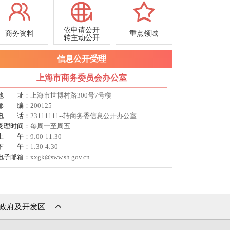
依申请公开
商务资料
重点领域
转主动公开
信息公开受理
上海市商务委员会办公室
地址
：上海市世博村路300号7号楼
邮编
：200125
电话
：23111111--转商务委信息公开办公室
受理时间
：每周一至周五
上午
：9:00-11:30
下午
：1:30-4:30
电子邮箱
：xxgk@sww.sh.gov.cn
政府及开发区