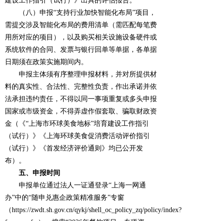
建设工作指引（试行）》出具的评估报告。
（八）申报“支持行业加快智能化布局”项目，
需提交涉及智能化布局的费用清单（需匹配每笔费
用所对应的项目），以及购买相关设施设备硬件或
系统软件的合同、发票与银行回单等单据，各单据
日期须在政策实施期间内。
申报主体须有序整理申报材料，并对所提供材
料的真实性、合法性、完整性负责，作出承诺并依
法承担违约责任，不得以同一事项重复或多头申报
国家或市级资金，不得弄虚作假套取、骗取财政资
金（《“上海市环球美食地标”培育建设工作指引
（试行）》《上海环球美食促消费活动评价指引
（试行）》《首发经济评价通则》均已公开发
布）。
五、申报时间
申报单位通过法人一证通登录“上海一网通
办”中的“随申兑惠企政策精准服务”专窗
（https://zwdt.sh.gov.cn/qykj/shell_oc_policy_zq/policy/index?