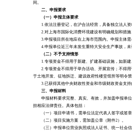
间。
二、申报要求
（一）申报主体要求
1.依法注册登记，在沪合法经营，具备独立法人资
2.对上海市国际化消费环境建设有明确规划和措施
3.申报项目所在地应在上海市范围内。申报主体需
4.申报单位近三年未发生重特大安全生产事故，未
（二）不予支持情形
1.专项资金不得用于新建、扩建基础设施，如新建
2.专项资金不得用于举办活动、开展宣传；不得用
于土地开发、征地拆迁、建设政府性楼堂馆所等明令禁
3.已获得其他中央财政性资金和市级财政资金支持
三、申报材料
申报材料要求完整、真实、有效，并加盖申报单位公
担相应法律责任。具体包括：
（一）项目申请书，需单位法定代表人签字或签章
（二）项目实施方案，需加盖公章（附件2）。
（三）申报单位营业执照或法人证书、统一社会信