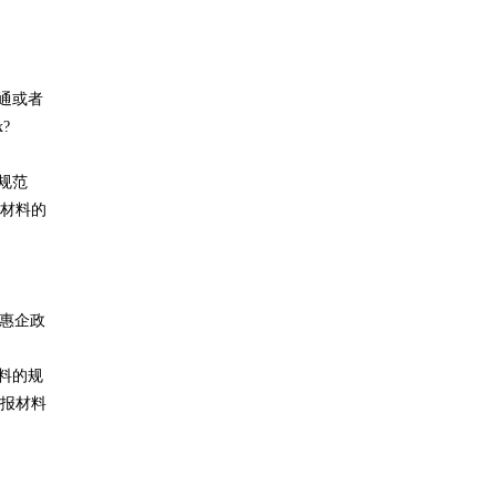
证通或者
x?
规范
材料的
•惠企政
料的规
报材料