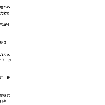
025
，优化境
不超过
付指导、
0万元支
给予一次
商店，开
根据发
0日期