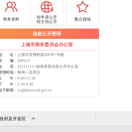
依申请公开
商务资料
重点领域
转主动公开
信息公开受理
上海市商务委员会办公室
地址
：上海市世博村路300号7号楼
邮编
：200125
电话
：23111111--转商务委信息公开办公室
受理时间
：每周一至周五
上午
：9:00-11:30
下午
：1:30-4:30
电子邮箱
：xxgk@sww.sh.gov.cn
政府及开发区